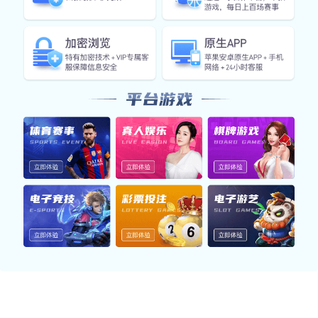
将到来的决赛增添了更多看点。
2、球队文化背景
阿森纳作为英超联赛的一支老牌劲旅，其文化底蕴深
厚，拥有众多忠实拥趸。在漫长的发展历程中，阿森
纳始终以“高效进攻”和“团队合作”著称。他们不仅仅追
求胜利，更注重比赛过程中的艺术性与观赏性。因
此，红白战袍不仅仅是一件运动装备，它更是每位枪
手粉丝心中不可磨灭的情感寄托。
相较之下，巴黎圣日耳曼自成立以来便以其强大的经
济背景而闻名，他们追求的不仅是体育成绩，还有品
牌价值和商业成功。球队在过去几年间不断引进世界
级明星球员，在全球范围内推广自己的品牌形象。因
此，巴黎的新主场服装也融入了更多潮流元素，以吸