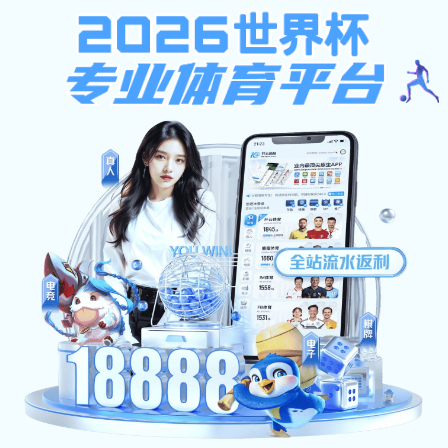
注册入口
全天更新 ·
亚美体育网页
赛事实时同步
无论您身在何处，
亚美体育网页APP
为您带来高
速、高清、稳定的观赛体验。
下载客户端
网页端访问