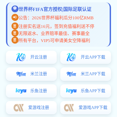
欧冠决赛球衣正式公布阿森纳红白
战袍对阵巴黎传统主场服装
2026-06-11 23:45
54 次阅读