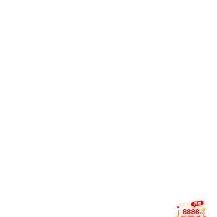
射。
这些视觉因素不仅提升了比赛现场气氛，还可能直接
影响到双方球队选手心理状态。在紧张刺激的大型赛
事中，一套合适且富有寓意的装备能够增强球队士
气，同时也能令对手产生压力。例如，当阿森纳身穿
红白战袍时，他们所传递出的那份不屈精神，将成为
给予队员动力的重要来源。
此外，新款球衣也使得媒体报道更加丰富多彩，各大
平台纷纷将焦点聚集于此，通过细致入微地介绍两队
新装备，引发更广泛的话题讨论。这种热度无疑会进
一步推动全社会对这场赛事关注度，为比赛营造出更
高涨的气氛。
4、球迷反应与期待