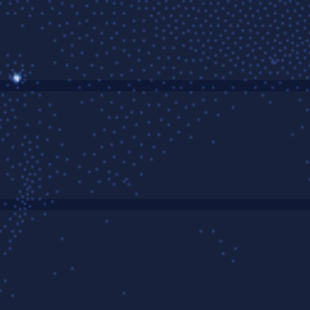
冠出局后放弃拉什福德买断但其表现
2026-06-30 19:10
53 次阅读
首页
/
体育资讯
在欧冠出局后放弃拉什福德买断的决策进行深入探讨，分析其背
顾巴萨在本赛季欧冠中的表现，并讨论这一结果对球队引援策略
表现以及他在赛季中的重要性，进而探讨为何即便如此，巴萨仍