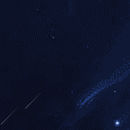
2、拉什福
尽管巴萨最终选择放
担了攻击线的重要职
敏捷的跑位撕开对方
此外，拉什福德在场
意识，这样全面化的
高水平，这进一步增
然而，尽管他的表现
高层不得不重新评价
买断交易。
3、放弃买
对于为何巴萨最终放