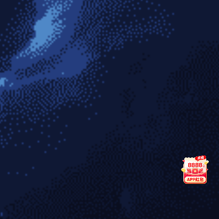
去签下一名新兵。因
萨所追求的足球理念仍
期效果。因此，在这种
大豪门都在积极寻求补
变得异常困难。因此，
接下来的转会窗口中继
球队急需优化的一环。