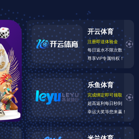
App
公司
体育
注册入口
简介
资讯
美体育网页
赛事实时同步
页APP
为您带来高速、高清、稳定的
端访问