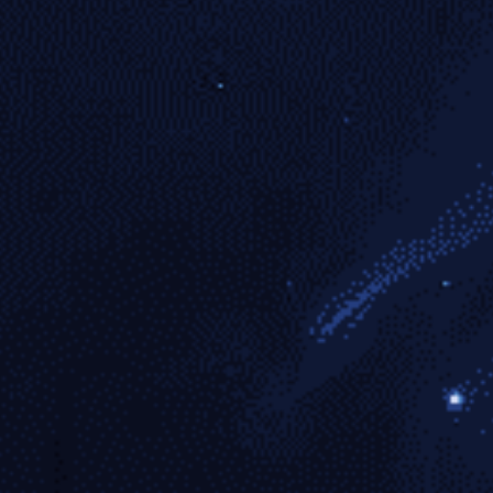
篮球是一项高度依赖
术，就能最大化利用
得每个球员都熟悉各
同时，不同于常规进
或外线投篮等方式，
练指示，也是在充分
总之，战术执行不仅
能理解并积极参与其
3、球员之
篮球是一项需要高度
即将进行最后一攻的
道如何在紧张局面下