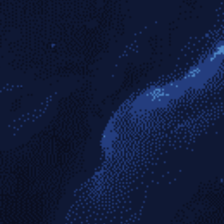
内就能建立起来的，而是经过长期训练以及多次实战磨合后逐渐
分享经验来增进彼此间了解，以便在关键时刻可以不再依赖口头
使得球队能够更快适应变化，提高获胜几率。
况下的不叫暂停策略，也是基于这种信任与默契。如果选择停下
。而持续保持动态进攻，有助于发挥出最佳水平，实现预期目标
决策支持作用
术计划，并赋予球员一定程度上的自主权以应对突发情况，这是
键进攻阶段，他清楚教练组给予他们足够信任，让他们自行判断
员勇敢承担责任，并促进他们做出果断决策。
教练完全放弃控制，相反，他们通过日常训练强化球员对于各种
节奏。当面对如最后一攻这样的重要环节时，如果教练一直插手
主判断能力。因此，将权力适度下放给核心球员，有助于提升整