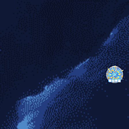
地理解并执行既定战
况进行了充分演练，使
。例如，通过快速突破
择直接进攻而非等待教
应变。只有当所有人都
的默契。追梦谈到，在
了解各自风格，并且知