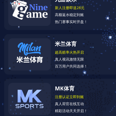
追梦谈米奇
在篮球比赛中，最后
后的战术考量则为我
上局势的即时判断，