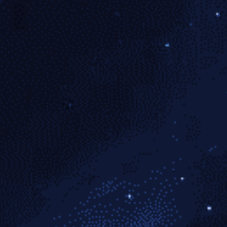
这种默契不是短时间
就会通过不断交流、
合作。这种无缝衔接
因此，在面对困难情
原本流畅的发展节奏
4、教练组
教练组在事前制定战
势。追梦表示，在关
的氛围下，鼓励了球
然而，这并不意味着
能够更好地把握比赛
赖情绪，从而降低自