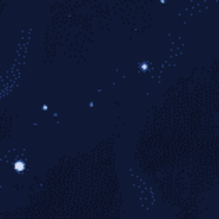
团队配合和战术执行的运动。在最后一攻中，如果球员能够清晰
每一个进攻机会。追梦指出，他们在平时训练中已经针对不同情
自角色和责任，这为他们在压力下做出快速反应提供了保障。
攻中的复杂配合，在关键时刻简单直接的攻击方式往往更加高效
可以迅速造成对手防线崩溃，从而创造得分机会。因此，米奇选
信任自己能力与团队配合下的一种自然表现。
仅体现在比赛前设定的战略，更需要每位球员根据实时变化灵活
中时，才能确保在关键时刻抓住胜机。
间默契配合
协作与沟通的运动，其中最重要的一点就是队友之间建立起良好
时候，他和米奇之间已经形成了一种无言的信任关系。他们彼此
相互支持，从而增强了整体进攻效率。