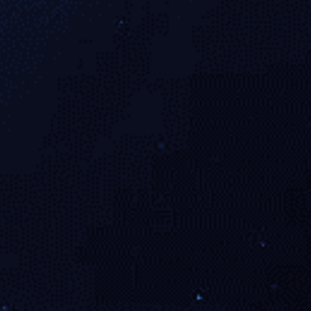
。在这一过程中形成良
争力。
洞察力和果断决策能
让每位成员能够充分发
，同样需要依据实时情
要因素之一，为未来的