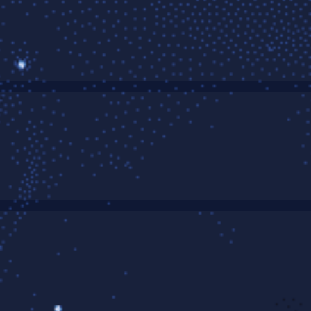
最后一攻不叫暂停的原因与背后的战
2026-06-19 06:53
47 次阅读
首页
/
体育资讯
一攻的决策往往决定了胜负的结果，而追梦格林关于米奇最后一
们提供了深入分析这一关键时刻的重要视角。本文将从四个方面
其次是战术执行的重要性，再者是球员之间默契配合的必要性，