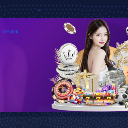
全天更新 ·
亚
无论您身在何处，
亚美体育网
观赛体验。
下载客户端
网页