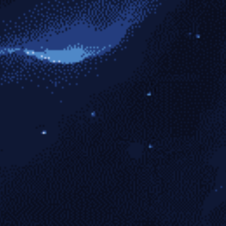
总结来说，对于教练
好的沟通机制，则有
总结：
综合来看，追梦对于
力，也体现出球队内
挥自身优势，共同迎
与此同时，此事件也
况做出理智判断。同
发展奠定坚实基础。