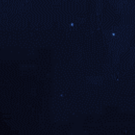
上一篇：
皮尔斯建议哈珀首发福克斯身体受…
热榜精选
#1
#2
道苏姆强调优质出手机会与突
卡佩罗评
分战术
其表现
2026-06-13
推荐
2026-07